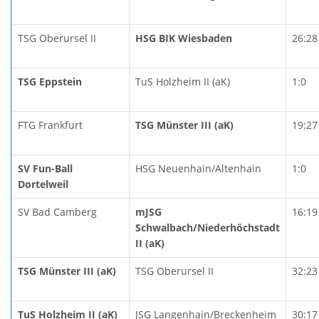
TSG Oberursel II
HSG BIK Wiesbaden
26:28
TSG Eppstein
TuS Holzheim II (aK)
1:0
FTG Frankfurt
TSG Münster III (aK)
19:27
SV Fun-Ball
HSG Neuenhain/Altenhain
1:0
Dortelweil
SV Bad Camberg
mJSG
16:19
Schwalbach/Niederhöchstadt
II (aK)
TSG Münster III (aK)
TSG Oberursel II
32:23
TuS Holzheim II (aK)
JSG Langenhain/Breckenheim
30:17