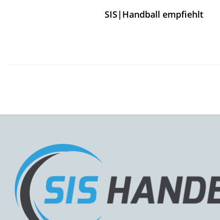
SIS|Handball empfiehlt