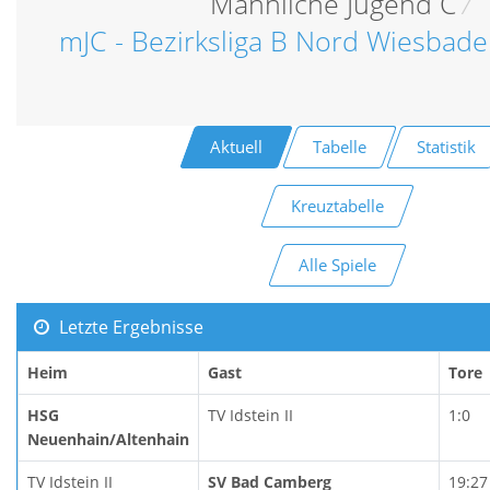
Männliche Jugend C
/
mJC - Bezirksliga B Nord Wiesbade
Aktuell
Tabelle
Statistik
Kreuztabelle
Alle Spiele
Letzte Ergebnisse
Heim
Gast
Tore
HSG
TV Idstein II
1:0
Neuenhain/Altenhain
TV Idstein II
SV Bad Camberg
19:27