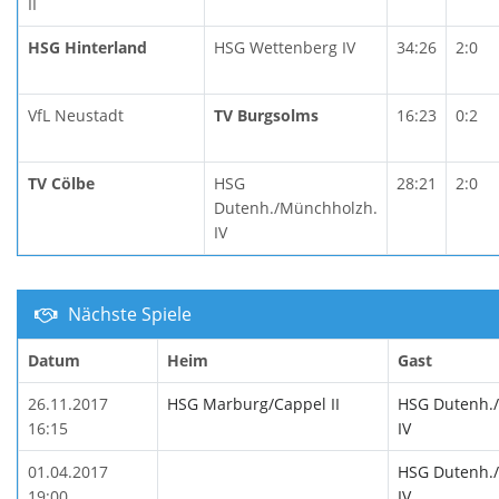
II
HSG Hinterland
HSG Wettenberg IV
34:26
2:0
VfL Neustadt
TV Burgsolms
16:23
0:2
TV Cölbe
HSG
28:21
2:0
Dutenh./Münchholzh.
IV
Nächste Spiele
Datum
Heim
Gast
26.11.2017
HSG Marburg/Cappel II
HSG Dutenh.
16:15
IV
01.04.2017
HSG Dutenh.
19:00
IV