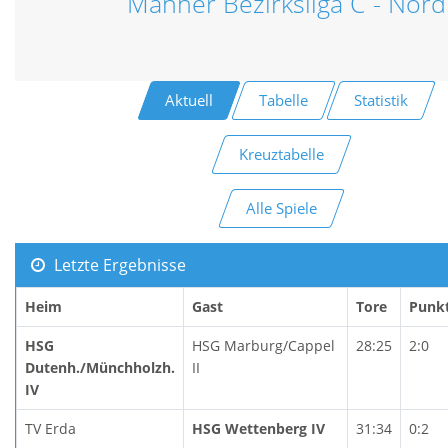
Männer Bezirksliga C - Nord
Aktuell
Tabelle
Statistik
Kreuztabelle
Alle Spiele
Letzte Ergebnisse
Heim
Gast
Tore
Punk
HSG
HSG Marburg/Cappel
28:25
2:0
Dutenh./Münchholzh.
II
IV
TV Erda
HSG Wettenberg IV
31:34
0:2