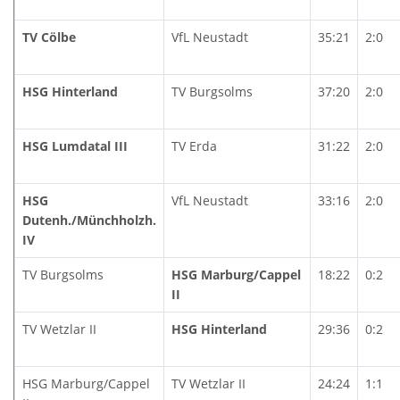
TV Cölbe
VfL Neustadt
35:21
2:0
HSG Hinterland
TV Burgsolms
37:20
2:0
HSG Lumdatal III
TV Erda
31:22
2:0
HSG
VfL Neustadt
33:16
2:0
Dutenh./Münchholzh.
IV
TV Burgsolms
HSG Marburg/Cappel
18:22
0:2
II
TV Wetzlar II
HSG Hinterland
29:36
0:2
HSG Marburg/Cappel
TV Wetzlar II
24:24
1:1