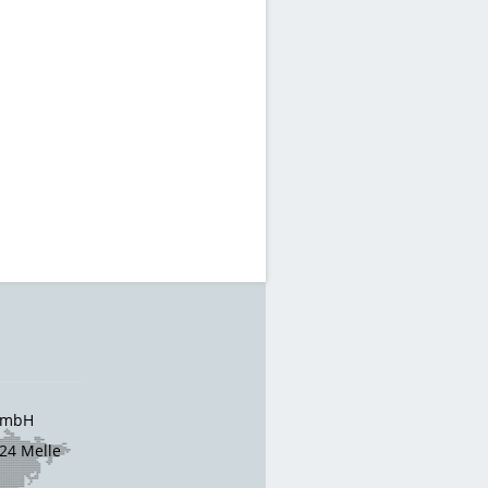
 GmbH
24 Melle