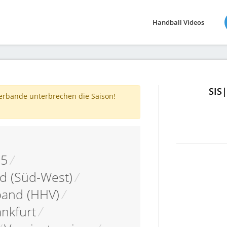
Handball Videos
SIS
verbände unterbrechen die Saison!
15
/
d (Süd-West)
/
band (HHV)
/
nkfurt
/