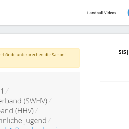
Handball Videos
SIS
verbände unterbrechen die Saison!
11
/
erband (SWHV)
/
band (HHV)
/
nliche Jugend
/