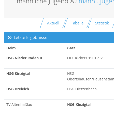
männliche Jugend A
/
männl. Juge
Aktuell
Tabelle
Statistik
Letzte Ergebnisse
Heim
Gast
HSG Nieder Roden II
OFC Kickers 1901 e.V.
HSG Kinzigtal
HSG
Obertshausen/Heusensta
HSG Dreieich
HSG Dietzenbach
TV Altenhaßlau
HSG Kinzigtal