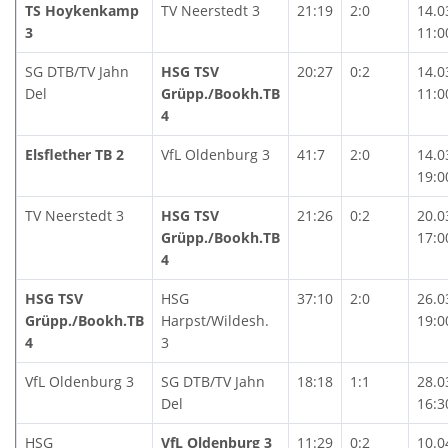
TS Hoykenkamp
TV Neerstedt 3
21:19
2:0
14.0
3
11:0
SG DTB/TV Jahn
HSG TSV
20:27
0:2
14.0
Del
Grüpp./Bookh.TB
11:0
4
Elsflether TB 2
VfL Oldenburg 3
41:7
2:0
14.0
19:0
TV Neerstedt 3
HSG TSV
21:26
0:2
20.0
Grüpp./Bookh.TB
17:0
4
HSG TSV
HSG
37:10
2:0
26.0
Grüpp./Bookh.TB
Harpst/Wildesh.
19:0
4
3
VfL Oldenburg 3
SG DTB/TV Jahn
18:18
1:1
28.0
Del
16:3
HSG
VfL Oldenburg 3
11:29
0:2
10.0