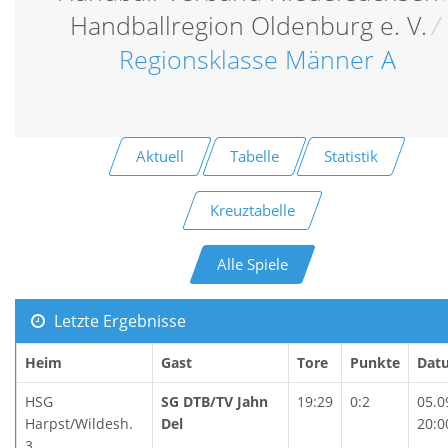
Handballregion Oldenburg e. V.
/
Regionsklasse Männer A
Aktuell
Tabelle
Statistik
Kreuztabelle
Alle Spiele
Letzte Ergebnisse
Heim
Gast
Tore
Punkte
Dat
HSG
SG DTB/TV Jahn
19:29
0:2
05.0
Harpst/Wildesh.
Del
20:0
3