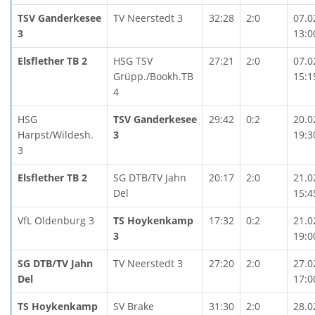
TSV Ganderkesee
TV Neerstedt 3
32:28
2:0
07.0
3
13:0
Elsflether TB 2
HSG TSV
27:21
2:0
07.0
Grüpp./Bookh.TB
15:1
4
HSG
TSV Ganderkesee
29:42
0:2
20.0
Harpst/Wildesh.
3
19:3
3
Elsflether TB 2
SG DTB/TV Jahn
20:17
2:0
21.0
Del
15:4
VfL Oldenburg 3
TS Hoykenkamp
17:32
0:2
21.0
3
19:0
SG DTB/TV Jahn
TV Neerstedt 3
27:20
2:0
27.0
Del
17:0
TS Hoykenkamp
SV Brake
31:30
2:0
28.0