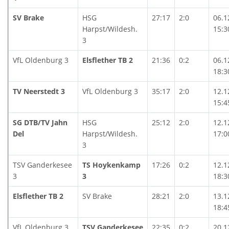
SV Brake
HSG
27:17
2:0
06.1
Harpst/Wildesh.
15:3
3
VfL Oldenburg 3
Elsflether TB 2
21:36
0:2
06.1
18:3
TV Neerstedt 3
VfL Oldenburg 3
35:17
2:0
12.1
15:4
SG DTB/TV Jahn
HSG
25:12
2:0
12.1
Del
Harpst/Wildesh.
17:0
3
TSV Ganderkesee
TS Hoykenkamp
17:26
0:2
12.1
3
3
18:3
Elsflether TB 2
SV Brake
28:21
2:0
13.1
18:4
VfL Oldenburg 3
TSV Ganderkesee
22:35
0:2
20.1