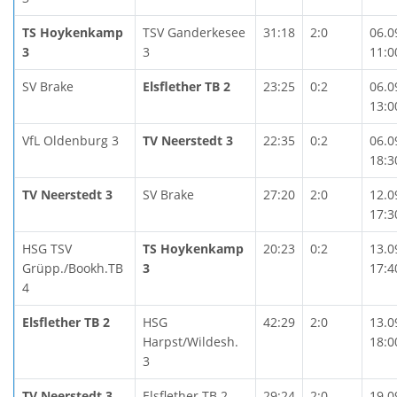
TS Hoykenkamp
TSV Ganderkesee
31:18
2:0
06.0
3
3
11:0
SV Brake
Elsflether TB 2
23:25
0:2
06.0
13:0
VfL Oldenburg 3
TV Neerstedt 3
22:35
0:2
06.0
18:3
TV Neerstedt 3
SV Brake
27:20
2:0
12.0
17:3
HSG TSV
TS Hoykenkamp
20:23
0:2
13.0
Grüpp./Bookh.TB
3
17:4
4
Elsflether TB 2
HSG
42:29
2:0
13.0
Harpst/Wildesh.
18:0
3
TV Neerstedt 3
Elsflether TB 2
29:24
2:0
19.0