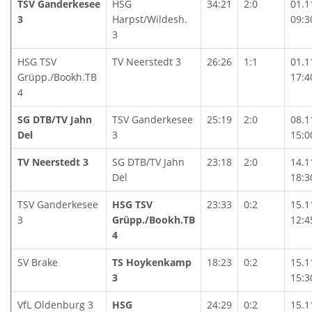
TSV Ganderkesee
HSG
34:21
2:0
01.1
3
Harpst/Wildesh.
09:3
3
HSG TSV
TV Neerstedt 3
26:26
1:1
01.1
Grüpp./Bookh.TB
17:4
4
SG DTB/TV Jahn
TSV Ganderkesee
25:19
2:0
08.1
Del
3
15:0
TV Neerstedt 3
SG DTB/TV Jahn
23:18
2:0
14.1
Del
18:3
TSV Ganderkesee
HSG TSV
23:33
0:2
15.1
3
Grüpp./Bookh.TB
12:4
4
SV Brake
TS Hoykenkamp
18:23
0:2
15.1
3
15:3
VfL Oldenburg 3
HSG
24:29
0:2
15.1