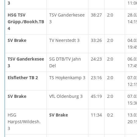
3
11:0
HSG TSV
TSV Ganderkesee
38:27
2:0
28.0
Grüpp./Bookh.TB
3
14:1
4
SV Brake
TV Neerstedt 3
33:26
2:0
04.0
19:4
TSV Ganderkesee
SG DTB/TV Jahn
24:23
2:0
06.0
3
Del
17:4
Elsflether TB 2
TS Hoykenkamp 3
23:16
2:0
07.0
12:1
SV Brake
VfL Oldenburg 3
45:19
2:0
07.0
15:3
HSG
SV Brake
11:34
0:2
13.0
Harpst/Wildesh.
20:1
3