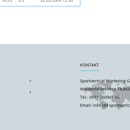
14:23
0:2
22.03.2009 12:50
KONTAKT
Sportvertical Marketing
Nordenfelder Weg 74,493
Tel.: 0511 260941 55
Email: info (at) sportverti