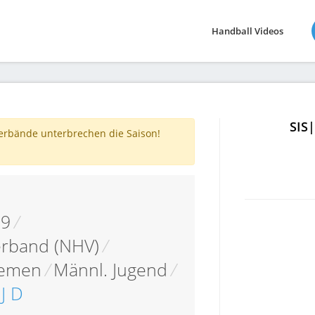
Handball Videos
SIS
verbände unterbrechen die Saison!
09
/
erband (NHV)
/
remen
/
Männl. Jugend
/
J D