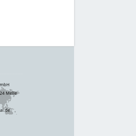
 GmbH
24 Melle
cal.de