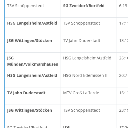
TSV Schöppenstedt
SG Zweidorf/Bortfeld
6:13
HSG Langelsheim/Astfeld
TSV Schöppenstedt
17:1
JSG Wittingen/Stöcken
TV Jahn Duderstadt
13:1
JSG
HSG Langelsheim/Astfeld
26:1
Münden/Volkmarshausen
HSG Langelsheim/Astfeld
HSG Nord Edemissen II
20:7
TV Jahn Duderstadt
MTV Groß Lafferde
16:1
JSG Wittingen/Stöcken
TSV Schöppenstedt
23:1
SG Zweidorf/Bortfeld
JSG
17:2