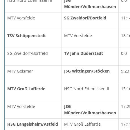
HSG Nord Edemissen II
JSG
0:0
Münden/Volkmarshausen
MTV Vorsfelde
SG Zweidorf/Bortfeld
11:1
TSV Schöppenstedt
MTV Vorsfelde
18:1
SG Zweidorf/Bortfeld
TV Jahn Duderstadt
0:0
MTV Geismar
JSG Wittingen/Stöcken
9:23
MTV Groß Lafferde
HSG Nord Edemissen II
15:1
MTV Vorsfelde
JSG
17:2
Münden/Volkmarshausen
HSG Langelsheim/Astfeld
MTV Groß Lafferde
17:1