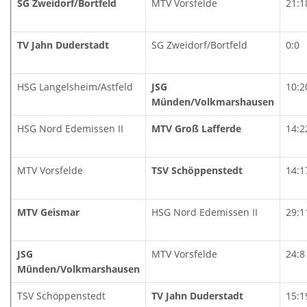
SG Zweidorf/Bortfeld
MTV Vorsfelde
21:1
TV Jahn Duderstadt
SG Zweidorf/Bortfeld
0:0
HSG Langelsheim/Astfeld
JSG
10:2
Münden/Volkmarshausen
HSG Nord Edemissen II
MTV Groß Lafferde
14:2
MTV Vorsfelde
TSV Schöppenstedt
14:1
MTV Geismar
HSG Nord Edemissen II
29:1
JSG
MTV Vorsfelde
24:8
Münden/Volkmarshausen
TSV Schöppenstedt
TV Jahn Duderstadt
15:1