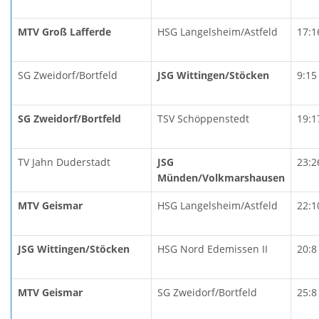
MTV Groß Lafferde
HSG Langelsheim/Astfeld
17:1
SG Zweidorf/Bortfeld
JSG Wittingen/Stöcken
9:15
SG Zweidorf/Bortfeld
TSV Schöppenstedt
19:1
TV Jahn Duderstadt
JSG
23:2
Münden/Volkmarshausen
MTV Geismar
HSG Langelsheim/Astfeld
22:1
JSG Wittingen/Stöcken
HSG Nord Edemissen II
20:8
MTV Geismar
SG Zweidorf/Bortfeld
25:8