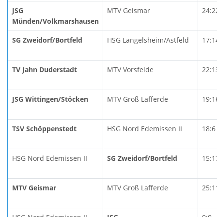
JSG
MTV Geismar
24:2
Münden/Volkmarshausen
SG Zweidorf/Bortfeld
HSG Langelsheim/Astfeld
17:1
TV Jahn Duderstadt
MTV Vorsfelde
22:1
JSG Wittingen/Stöcken
MTV Groß Lafferde
19:1
TSV Schöppenstedt
HSG Nord Edemissen II
18:6
HSG Nord Edemissen II
SG Zweidorf/Bortfeld
15:1
MTV Geismar
MTV Groß Lafferde
25:1