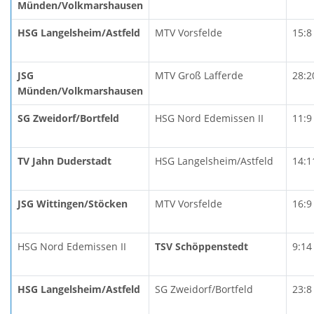
Münden/Volkmarshausen
HSG Langelsheim/Astfeld
MTV Vorsfelde
15:8
JSG
MTV Groß Lafferde
28:2
Münden/Volkmarshausen
SG Zweidorf/Bortfeld
HSG Nord Edemissen II
11:9
TV Jahn Duderstadt
HSG Langelsheim/Astfeld
14:1
JSG Wittingen/Stöcken
MTV Vorsfelde
16:9
HSG Nord Edemissen II
TSV Schöppenstedt
9:14
HSG Langelsheim/Astfeld
SG Zweidorf/Bortfeld
23:8