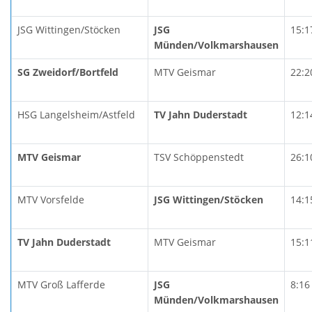
JSG Wittingen/Stöcken
JSG
15:1
Münden/Volkmarshausen
SG Zweidorf/Bortfeld
MTV Geismar
22:2
HSG Langelsheim/Astfeld
TV Jahn Duderstadt
12:1
MTV Geismar
TSV Schöppenstedt
26:1
MTV Vorsfelde
JSG Wittingen/Stöcken
14:1
TV Jahn Duderstadt
MTV Geismar
15:1
MTV Groß Lafferde
JSG
8:16
Münden/Volkmarshausen