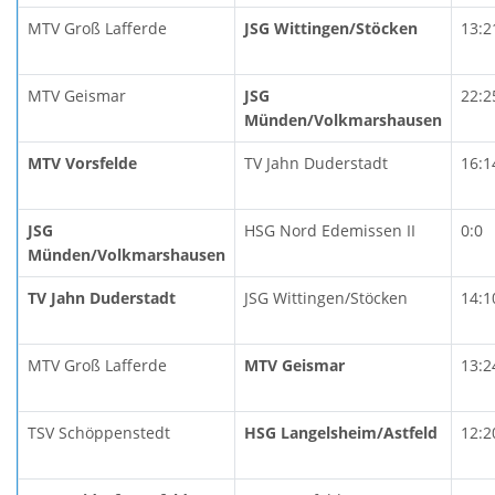
MTV Groß Lafferde
JSG Wittingen/Stöcken
13:2
MTV Geismar
JSG
22:2
Münden/Volkmarshausen
MTV Vorsfelde
TV Jahn Duderstadt
16:1
JSG
HSG Nord Edemissen II
0:0
Münden/Volkmarshausen
TV Jahn Duderstadt
JSG Wittingen/Stöcken
14:1
MTV Groß Lafferde
MTV Geismar
13:2
TSV Schöppenstedt
HSG Langelsheim/Astfeld
12:2