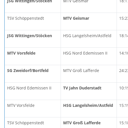
JSG Wittingen/Stöcken
MTV Geismar
18:1
TSV Schöppenstedt
MTV Geismar
15:2
JSG Wittingen/Stöcken
HSG Langelsheim/Astfeld
18:1
MTV Vorsfelde
HSG Nord Edemissen II
14:1
SG Zweidorf/Bortfeld
MTV Groß Lafferde
24:2
HSG Nord Edemissen II
TV Jahn Duderstadt
10:1
MTV Vorsfelde
HSG Langelsheim/Astfeld
15:1
TSV Schöppenstedt
MTV Groß Lafferde
15:1