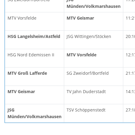
Münden/Volkmarshausen
MTV Vorsfelde
MTV Geismar
11:2
HSG Langelsheim/Astfeld
JSG Wittingen/Stöcken
20:1
HSG Nord Edemissen II
MTV Vorsfelde
12:1
MTV Groß Lafferde
SG Zweidorf/Bortfeld
21:1
MTV Geismar
TV Jahn Duderstadt
14:1
JSG
TSV Schöppenstedt
27:1
Münden/Volkmarshausen