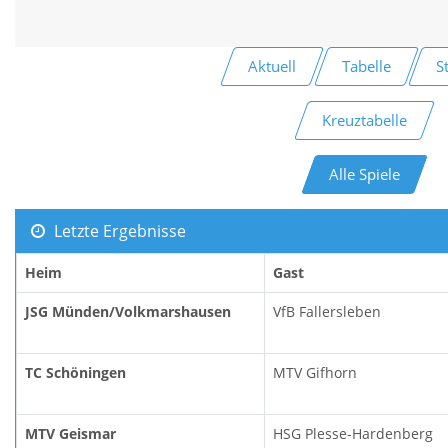
Aktuell
Tabelle
S
Kreuztabelle
Alle Spiele
Letzte Ergebnisse
Heim
Gast
JSG Münden/Volkmarshausen
VfB Fallersleben
TC Schöningen
MTV Gifhorn
MTV Geismar
HSG Plesse-Hardenberg