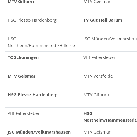
MTV Gifhorn
MTV Geismar
HSG Plesse-Hardenberg
TV Gut Heil Barum
HSG
JSG Münden/Volkmarsha
Northeim/Hammenstedt/Hillerse
TC Schöningen
VfB Fallersleben
MTV Geismar
MTV Vorsfelde
HSG Plesse-Hardenberg
MTV Gifhorn
VfB Fallersleben
HSG
Northeim/Hammenstedt/
JSG Münden/Volkmarshausen
MTV Geismar