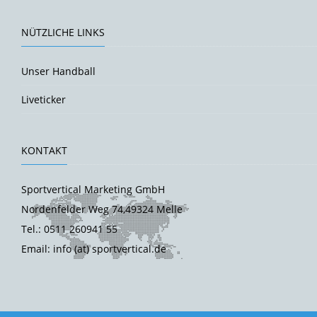
NÜTZLICHE LINKS
Unser Handball
Liveticker
KONTAKT
Sportvertical Marketing GmbH
Nordenfelder Weg 74,49324 Melle
Tel.: 0511 260941 55
Email: info (at) sportvertical.de