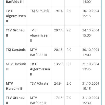
Barfelde III
14:00
TV E
TKJ Sarstedt
19:14
2:0
10.10.2004
Algermissen
15:15
II
TSV Gronau
TV E
20:14
2:0
24.10.2004
II
Algermissen
15:30
II
TKJ Sarstedt
MTV
20:15
2:0
30.10.2004
Barfelde III
17:00
MTV Harsum
TV E
13:29
0:2
31.10.2004
III
Algermissen
13:45
II
MTV
TSV Föhrste
24:9
2:0
31.10.2004
Harsum II
15:15
TSV Gronau
MTV
17:13
2:0
31.10.2004
II
Barfelde II
15:30