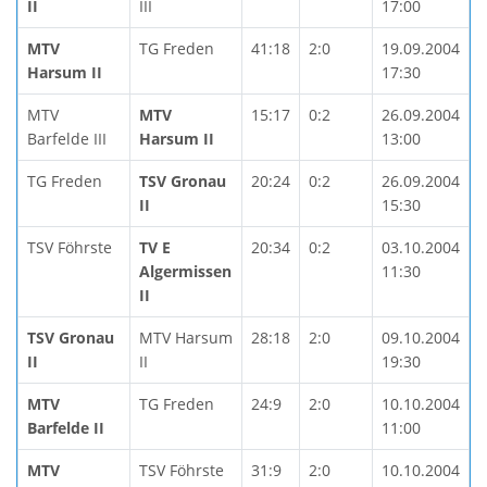
II
III
17:00
MTV
TG Freden
41:18
2:0
19.09.2004
Harsum II
17:30
MTV
MTV
15:17
0:2
26.09.2004
Barfelde III
Harsum II
13:00
TG Freden
TSV Gronau
20:24
0:2
26.09.2004
II
15:30
TSV Föhrste
TV E
20:34
0:2
03.10.2004
Algermissen
11:30
II
TSV Gronau
MTV Harsum
28:18
2:0
09.10.2004
II
II
19:30
MTV
TG Freden
24:9
2:0
10.10.2004
Barfelde II
11:00
MTV
TSV Föhrste
31:9
2:0
10.10.2004