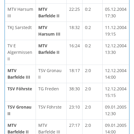
MTV Harsum
MTV
22:25
0:2
05.12.2004
III
Barfelde II
17:30
TKJ Sarstedt
MTV
18:32
0:2
11.12.2004
Harsum III
19:15
TV E
MTV
16:24
0:2
12.12.2004
Algermissen
Barfelde II
13:30
II
MTV
TSV Gronau
18:17
2:0
12.12.2004
Barfelde III
II
14:00
TSV Föhrste
TG Freden
38:30
2:0
12.12.2004
15:15
TSV Gronau
TSV Föhrste
23:10
2:0
09.01.2005
II
12:30
MTV
MTV
27:17
2:0
09.01.2005
Barfelde II
Barfelde III
14:00