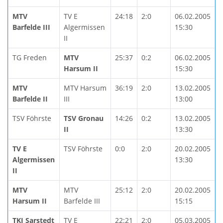
MTV
TV E
24:18
2:0
06.02.2005
Barfelde III
Algermissen
15:30
II
TG Freden
MTV
25:37
0:2
06.02.2005
Harsum II
15:30
MTV
MTV Harsum
36:19
2:0
13.02.2005
Barfelde II
III
13:00
TSV Föhrste
TSV Gronau
14:26
0:2
13.02.2005
II
13:30
TV E
TSV Föhrste
0:0
2:0
20.02.2005
Algermissen
13:30
II
MTV
MTV
25:12
2:0
20.02.2005
Harsum II
Barfelde III
15:15
TKJ Sarstedt
TV E
22:21
2:0
05.03.2005