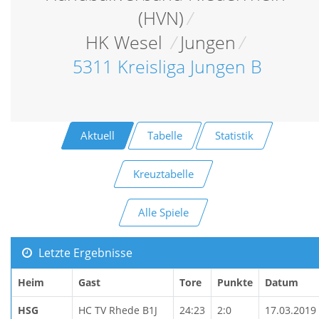
(HVN)
/
HK Wesel
/
Jungen
/
5311 Kreisliga Jungen B
Aktuell
Tabelle
Statistik
Kreuztabelle
Alle Spiele
Letzte Ergebnisse
Heim
Gast
Tore
Punkte
Datum
HSG
HC TV Rhede B1J
24:23
2:0
17.03.2019