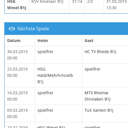
HSG
KSV Kevelaer B1J
31:14
2:0
31.03.2019
Wesel B1J
13:30
Nächste Spiele
Datum
Heim
Gast
30.03.2019
spielfrei
HC TV Rhede B1J
00:00
23.03.2019
HSG
spielfrei
00:00
Hald/Mehrh/Isselb
B1J
16.03.2019
spielfrei
MTV Rheinw
00:00
Dinslaken B1J
09.03.2019
spielfrei
TuS Xanten B1J
00:00
23.02.2019
HSG Wesel B1J
spielfrei