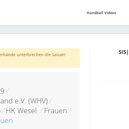
Handball Videos
SIS
verbände unterbrechen die Saison!
19
/
and e.V. (WHV)
/
)
/
HK Wesel
/
Frauen
/
auen