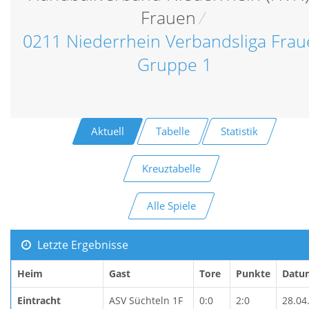
Frauen
/
0211 Niederrhein Verbandsliga Fra
Gruppe 1
Aktuell
Tabelle
Statistik
Kreuztabelle
Alle Spiele
Letzte Ergebnisse
Heim
Gast
Tore
Punkte
Datu
Eintracht
ASV Süchteln 1F
0:0
2:0
28.04