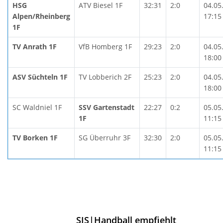
HSG
ATV Biesel 1F
32:31
2:0
04.05
Alpen/Rheinberg
17:15
1F
TV Anrath 1F
VfB Homberg 1F
29:23
2:0
04.05
18:00
ASV Süchteln 1F
TV Lobberich 2F
25:23
2:0
04.05
18:00
SC Waldniel 1F
SSV Gartenstadt
22:27
0:2
05.05
1F
11:15
TV Borken 1F
SG Überruhr 3F
32:30
2:0
05.05
11:15
SIS|Handball empfiehlt