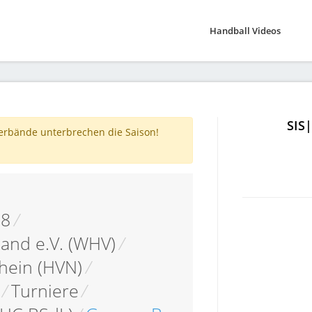
Handball Videos
SIS
verbände unterbrechen die Saison!
18
/
and e.V. (WHV)
/
hein (HVN)
/
/
Turniere
/