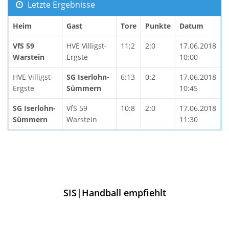
Letzte Ergebnisse
Heim
Gast
Tore
Punkte
Datum
VfS 59
HVE Villigst-
11:2
2:0
17.06.2018
Warstein
Ergste
10:00
HVE Villigst-
SG Iserlohn-
6:13
0:2
17.06.2018
Ergste
Sümmern
10:45
SG Iserlohn-
VfS 59
10:8
2:0
17.06.2018
Sümmern
Warstein
11:30
SIS|Handball empfiehlt