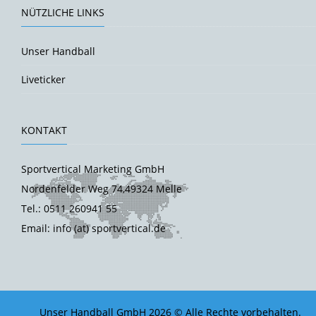
NÜTZLICHE LINKS
Unser Handball
Liveticker
KONTAKT
Sportvertical Marketing GmbH
Nordenfelder Weg 74,49324 Melle
Tel.: 0511 260941 55
Email: info (at) sportvertical.de
Unser Handball GmbH 2026 © Alle Rechte vorbehalten.