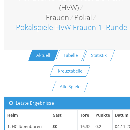
(HVW)
/
Frauen
/
Pokal
/
Pokalspiele HVW Frauen 1. Runde
Aktuell
Tabelle
Statistik
Kreuztabelle
Alle Spiele
Letzte Ergebnisse
Heim
Gast
Tore
Punkte
Datum
1. HC Ibbenbüren
SC
16:32
0:2
04.11.2