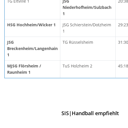
TG Eltville 1
JSG
20:3
Niederhofheim/Sulzbach
1
HSG Hochheim/Wicker 1
JSG Schierstein/Dotzheim
29:2
1
JSG
TG Rüsselsheim
31:3
Breckenheim/Langenhain
1
MJSG Flörsheim /
TuS Holzheim 2
45:1
Raunheim 1
SIS|Handball empfiehlt