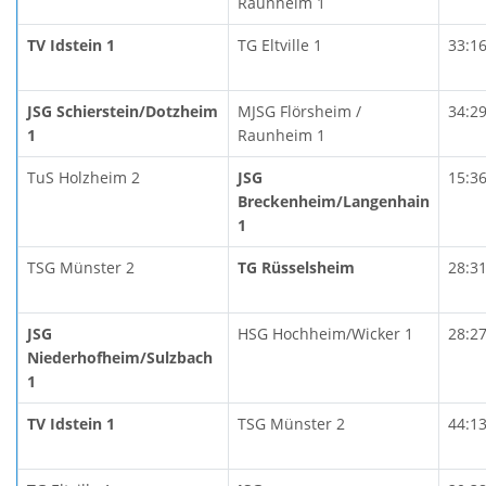
Raunheim 1
TV Idstein 1
TG Eltville 1
33:1
JSG Schierstein/Dotzheim
MJSG Flörsheim /
34:2
1
Raunheim 1
TuS Holzheim 2
JSG
15:3
Breckenheim/Langenhain
1
TSG Münster 2
TG Rüsselsheim
28:3
JSG
HSG Hochheim/Wicker 1
28:2
Niederhofheim/Sulzbach
1
TV Idstein 1
TSG Münster 2
44:1