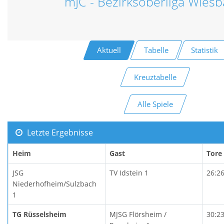
mJC - Bezirksoberliga Wies
Aktuell
Tabelle
Statistik
Kreuztabelle
Alle Spiele
Letzte Ergebnisse
Heim
Gast
Tore
JSG
TV Idstein 1
26:2
Niederhofheim/Sulzbach
1
TG Rüsselsheim
MJSG Flörsheim /
30:2